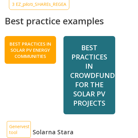
3 EZ_piloti_SHAREs_REGEA
Best practice examples
BEST PRACTICES IN
BEST
SOLAR PV ENERGY
PRACTICES
COMMUNITIES
IN
CROWDFUNDING
FOR THE
SOLAR PV
PROJECTS
Genervest
Solarna Stara
tool