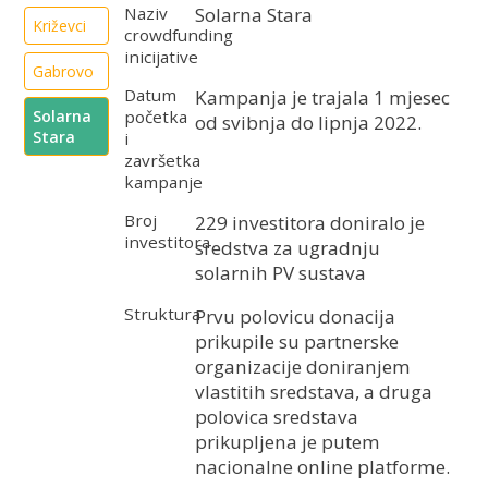
Naziv
Solarna Stara
Križevci
crowdfunding
inicijative
Gabrovo
Datum
Kampanja je trajala 1 mjesec
početka
Solarna
od svibnja do lipnja 2022.
Stara
i
završetka
kampanje
Broj
229 investitora doniralo je
investitora
sredstva za ugradnju
solarnih PV sustava
Struktura
Prvu polovicu donacija
prikupile su partnerske
organizacije doniranjem
vlastitih sredstava, a druga
polovica sredstava
prikupljena je putem
nacionalne online platforme.