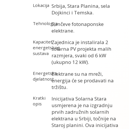
Lokacija
Srbija, Stara Planina, sela
Dojkinci i Temska.
Tehnologija
Sunčeve fotonaponske
elektrane.
Kapacitet
Zajednica je instalirala 2
energetskog
solarna PV projekta malih
sustava
razmjera, svaki od 6 kW
(ukupno 12 kW).
Energetska
Elektrane su na mreži,
djelatnost
energija će se prodavati na
tržištu.
Kratki
Inicijativa Solarna Stara
opis
usmjerena je na izgradnju
prvih zadružnih solarnih
elektrana u Srbiji, točnije na
Staroj planini. Ova inicijativa